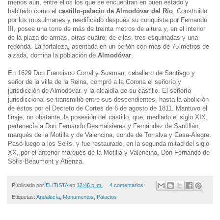
menos aún, entre ellos los que se encuentran en buen estado y
habitado como el
castillo-palacio de Almodóvar del Río
. Construido
por los musulmanes y reedificado después su conquista por Fernando
III, posee una torre de más de treinta metros de altura y, en el interior
de la plaza de armas, otras cuatro; de ellas, tres esquinadas y una
redonda. La fortaleza, asentada en un peñón con más de 75 metros de
alzada, domina la población de
Almodóvar
.
En 1629 Don Francisco Corral y Susman, caballero de Santiago y
señor de la villa de la Reina, compró a la Corona el señorío y
jurisdicción de Almodóvar. y la alcaidía de su castillo. El señorío
jurisdiccional se transmitió entre sus descendientes, hasta la abolición
de éstos por el Decreto de Cortes de 6 de agosto de 1811. Mantuvo el
linaje, no obstante, la posesión del castillo, que, mediado el siglo XIX,
pertenecía a Don Fernando Desmaisieres y Fernández de Santillán,
marqués de la Motilla y de Valencina, conde de Torralva y Casa-Alegre.
Pasó luego a los Solís, y fue restaurado, en la segunda mitad del siglo
XX, por el anterior marqués de la Motilla y Valencina, Don Fernando de
Solís-Beaumont y Atienza.
Publicado por
ELITISTA
en
12:46 p. m.
4 comentarios:
Etiquetas:
Andalucía
,
Monumentos
,
Palacios