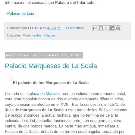
Información relacionada con
Palacio del Infantado
:
-
Palacio de Liria
Publicado por
ELITISTA
en
4:52 p. m.
1 comentario:
Etiquetas:
Monumentos
,
Palacios
miércoles, septiembre 19, 2007
Palacio Marqueses de La Scala
El palacio de los Marqueses de La Scala
Ubicada en la
plaza de Manises
, con un valioso entorno monumental,
esta gran mansión consta de dos cuerpos claramente diferenciados,
cuya conexión se efectuó en el XVIII, tras la concesión, en 1571, del
título de
marqueses de La Scala
a esta rama de los Boil valencianos.
Se realizó entonces la actual fachada, que no termina de velar la
indicada dualidad, resuelta, funcionalmente, con una gran escalera
central de dos brazos barroca. La parte más antigua, inmediata al
Palacio de la Bailía, dotada de un torreón cuadrangular rematado por