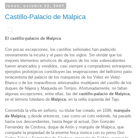
lunes, octubre 22, 2007
Castillo-Palacio de Malpica
El castillo-palacio de Malpica
Con pocas excepciones, los castillos señoriales han padecido
severamente la incuria y el paso de los siglos. Sin olvidar que los
mejores elementos artísticos de algunos de los más sobresalientes
fueron arrancados y vendidos, casi siempre a compradores extranjeros;
ejemplos prototípicos constituyen las enajenaciones del bellísimo patio
renacentista del palacio de los marqueses de los Vélez en Velez-
Blanco o de los maravillosos artesanados mudéjares del castillo de los
duques de Nájera y Maqueda en Torrijos. Afortunadamente, no faltan
algunas excepciones; entre ellas, las del
castillo-palacio de Malpica
,
en el término toledano de
Malpica
, en la orilla izquierda del Tajo.
Convertida la villa en señorío, su titular fue creado, en 1599,
marqués
de Malpica
; y,desde entonces, casi como un coto redondo, ha pasado
hasta sus descendientes, hasta llegar al actual, Don Gonzalo
Fernández de Córdova, duque de Arión y marqués de Malpica, que
comparte la propiedad de la enorme finca rústica con su primo Don