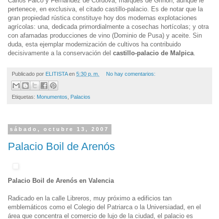
Carlos Falcó y Fernández de Córdova, marqués de Griñón, aunque le
pertenece, en exclusiva, el citado castillo-palacio. Es de notar que la
gran propiedad rústica constituye hoy dos modernas explotaciones
agrícolas: una, dedicada primordialmente a cosechas hortícolas; y otra
con afamadas producciones de vino (Dominio de Pusa) y aceite. Sin
duda, esta ejemplar modernización de cultivos ha contribuido
decisivamente a la conservación del
castillo-palacio de Malpica
.
Publicado por
ELITISTA
en
5:30 p. m.
No hay comentarios:
Etiquetas:
Monumentos
,
Palacios
sábado, octubre 13, 2007
Palacio Boil de Arenós
Palacio Boil de Arenós en Valencia
Radicado en la calle Libreros, muy próximo a edificios tan
emblemáticos como el Colegio del Patriarca o la Universiadad, en el
área que concentra el comercio de lujo de la ciudad, el palacio es