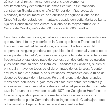
gótico final al renacimiento, con presencia de elementos
arquitectónicos y decorativos de ambos estilos, es el mandado
construir en
Guadalajara
, el año 1483, por don Íñigo López de
Mendoza, nieto del marqués de Santillana y segundo duque de las
Cinco Villas del Estado del Infantado, casado con doña María de Luna,
hija del Condestable don Álvaro, y dueño de la mayor fortuna de la
Corona de Castilla, señor de 800 lugares y 90.000 vasallos.
Con planos de Juan Guas, el
palacio
cuenta con numerosas estancias
que revelan el fasto y poderío de la Casa, que hizo a Francisco I de
Francia, huésped del tercer duque, exclamar: "De las cosas del
emperador, ninguna grandeza comparable a la de tener tal vasallo como
el duque del Infantado"; en torno a éste giraba la corte renacentista que
frecuentaba el grandioso patio de Leones, con dos órdenes de galerías,
y los bellísimos salones de Batallas, Cazadores y Consejos, si bien el
principal y mayor de todos es el denominado de los Linajes. A punto
estuvo el fastuoso
palacio
de sufrir daños irreparables con la ruina del
duque de Osuna y del Infantado. Pero a diferencia de otras grandes
mansiones nobiliarias, cuyos más valiosos elementos decorativos y
artesanados fueron vendidos y desmontados, el
palacio del Infantado
tuvo la fortuna de convertirse, el año 1879, en Colegio de Huérfanas de
Guerra, lo que abrió paso a una meritoria labor de restauración y
mantenimiento por la Comandancia de Ingenieros de Guadalajara, que
le ha permitido llegar en buen estado al momento actual.