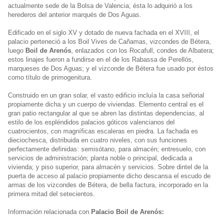
actualmente sede de la Bolsa de Valencia; ésta lo adquirió a los
herederos del anterior marqués de Dos Aguas.
Edificado en el siglo XV y dotado de nueva fachada en el XVIII, el
palacio perteneció a los Boil Vives de Cañamas, vizcondes de Bétera,
luego
Boil de Arenós
, enlazados con los Rocafull, condes de Albatera;
estos linajes fueron a fundirse en el de los Rabassa de Perellós,
marqueses de Dos Aguas; y el vizconde de Bétera fue usado por éstos
como título de primogenitura.
Construido en un gran solar, el vasto edificio incluía la casa señorial
propiamente dicha y un cuerpo de viviendas. Elemento central es el
gran patio rectangular al que se abren las distintas dependencias, al
estilo de los espléndidos palacios góticos valencianos del
cuatrocientos, con magníficas escaleras en piedra. La fachada es
dieciochesca, distribuida en cuatro niveles, con sus funciones
perfectamente definidas: semisótano, para almacén; entresuelo, con
servicios de administración; planta noble o principal, dedicada a
vivienda; y piso superior, para almacén y servicios. Sobre dintel de la
puerta de acceso al palacio propiamente dicho descansa el escudo de
armas de los vizcondes de Bétera, de bella factura, incorporado en la
primera mitad del setecientos.
Información relacionada con
Palacio Boil de Arenós: