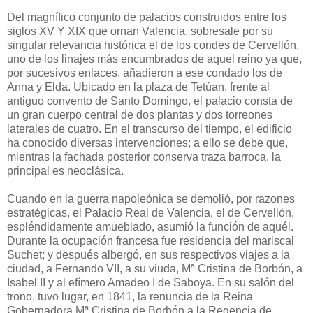
Del magnífico conjunto de palacios construidos entre los
siglos XV Y XIX que ornan Valencia, sobresale por su
singular relevancia histórica el de los condes de Cervellón,
uno de los linajes más encumbrados de aquel reino ya que,
por sucesivos enlaces, añadieron a ese condado los de
Anna y Elda. Ubicado en la plaza de Tetúan, frente al
antiguo convento de Santo Domingo, el palacio consta de
un gran cuerpo central de dos plantas y dos torreones
laterales de cuatro. En el transcurso del tiempo, el edificio
ha conocido diversas intervenciones; a ello se debe que,
mientras la fachada posterior conserva traza barroca, la
principal es neoclásica.
Cuando en la guerra napoleónica se demolió, por razones
estratégicas, el Palacio Real de Valencia, el de Cervellón,
espléndidamente amueblado, asumió la función de aquél.
Durante la ocupación francesa fue residencia del mariscal
Suchet; y después albergó, en sus respectivos viajes a la
ciudad, a Fernando VII, a su viuda, Mª Cristina de Borbón, a
Isabel II y al efímero Amadeo I de Saboya. En su salón del
trono, tuvo lugar, en 1841, la renuncia de la Reina
Gobernadora Mª Cristina de Borbón a la Regencia de