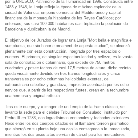
por la UNESCO, Patrimonio de la Humanidad en 1996. Construida entre
1483 y 1548, la Lonja refleja la época de máximo esplendor de la
ciudad de Valencia, emporio comercial del Mediterráneo y capital
financiera de la monarquía hispánica de los Reyes Católicos; por
entonces, sus casi 100.000 habitantes casi triplicaba la población de
Barcelona y duplicaban la de Madrid.
El objetivo de los Jurados de lograr una Lonja "Molt bella e magnifica e
sumptuosa, que sia honor e ornament de aquesta ciudad", se alcanzó
plenamente con esta construcción, integrada por tres espacios o
cuerpos. El primero, de singular espectacularidad y belleza, es la vasta
sala de contratación o columnario, que excede de 750 metros
cuadrados y posee techos de casi 17,5 metros de altura; dicho recinto
queda visualmente dividido en tres tramos longitudinales y cinco
transversales por ocho columnas helicoidales exentas, de
extraordinaria esbeltez y grandeza, impresión acentuada por los ocho
nervios que, a partir de los respectivos fustes, crean en la techumbre
una hermosa y original retícula.
Tras este cuerpo, y a imagen de un Templo de la Fama clásico, se
levantó la sede para el célebre Tribunal del Consulado, instituido por
Pedro III en 1283, con logradísimos ventanales y fachadas exteriores.
Nexo entre los dos cuerpos citados es el llamativo torreón prismático,
que albergó en su planta baja una capilla consagrada a la Inmaculada,
mientras los dos pisos altos servían de cárcel para los mercaderes