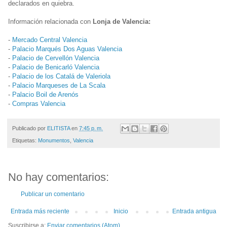
declarados en quiebra.
Información relacionada con
Lonja de Valencia:
-
Mercado Central Valencia
-
Palacio Marqués Dos Aguas Valencia
-
Palacio de Cervellón Valencia
-
Palacio de Benicarló Valencia
-
Palacio de los Catalá de Valeriola
-
Palacio Marqueses de La Scala
-
Palacio Boil de Arenós
-
Compras Valencia
Publicado por
ELITISTA
en
7:45 p. m.
Etiquetas:
Monumentos
,
Valencia
No hay comentarios:
Publicar un comentario
Entrada más reciente
Inicio
Entrada antigua
Suscribirse a:
Enviar comentarios (Atom)