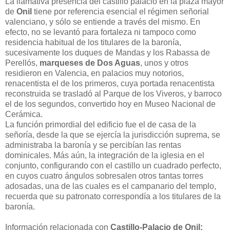
La llamativa presencia del castillo palacio en la plaza mayor
de
Onil
tiene por referencia esencial el régimen señorial
valenciano, y sólo se entiende a través del mismo. En
efecto, no se levantó para fortaleza ni tampoco como
residencia habitual de los titulares de la baronía,
sucesivamente los duques de Mandas y los Rabassa de
Perellós,
marqueses de Dos Aguas
, unos y otros
residieron en Valencia, en palacios muy notorios,
renacentista el de los primeros, cuya portada renacentista
reconstruida se trasladó al Parque de los Viveros, y barroco
el de los segundos, convertido hoy en Museo Nacional de
Cerámica.
La función primordial del edificio fue el de casa de la
señoría, desde la que se ejercía la jurisdicción suprema, se
administraba la baronía y se percibían las rentas
dominicales. Más aún, la integración de la iglesia en el
conjunto, configurando con el castillo un cuadrado perfecto,
en cuyos cuatro ángulos sobresalen otros tantas torres
adosadas, una de las cuales es el campanario del templo,
recuerda que su patronato correspondía a los titulares de la
baronía.
Información relacionada con
Castillo-Palacio de Onil: