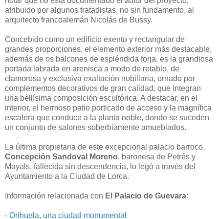
notar que no está documentado el autor del proyecto,
atribuido por algunos tratadistas, no sin fundamento, al
arquitecto francoalemán Nicolás de Bussy.
Concebido como un edificio exento y rectangular de
grandes proporciones, el elemento exterior más destacable,
además de os balcones de espléndida forja, es la grandiosa
portada labrada en arenisca a modo de retablo, de
clamorosa y exclusiva exaltación nobiliaria, ornado por
complementos decorativos de gran calidad, que integran
una bellísima composición escultórica. A destacar, en el
interior, el hermoso patio porticado de acceso y la magnífica
escalera que conduce a la planta noble, donde se suceden
un conjunto de salones soberbiamente amueblados.
La última propietaria de este excepcional palacio barroco,
Concepción Sandoval Moreno
, baronesa de Petrés y
Mayals, fallecida sin descendencia, lo legó a través del
Ayuntamiento a la Ciudad de Lorca.
Información relacionada con
El Palacio de Guevara
:
-
Orihuela, una ciudad monumental